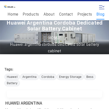
Home
Products
About
Contact
Projects
Blog
Huawei Argentina Cordoba Dedicated
Solar Battery Cabinet
/
HOME
Huawei argentina cordoba dedicated solar battery
cabinet
Tags:
Huawei
Argentina
Cordoba
Energy Storage
Bess
Battery
HUAWEI ARGENTINA